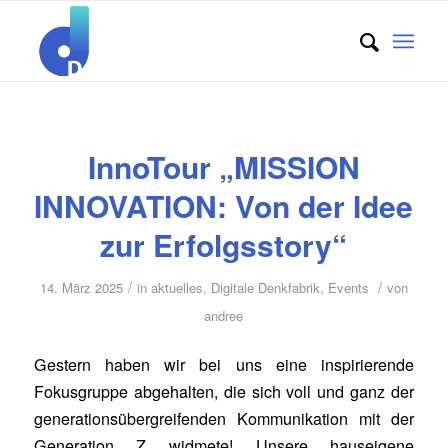
InnoTour „MISSION
INNOVATION: Von der Idee
zur Erfolgsstory“
/
/
14. März 2025
in
aktuelles
,
Digitale Denkfabrik
,
Events
von
andree
Gestern haben wir bei uns eine inspirierende
Fokusgruppe abgehalten, die sich voll und ganz der
generationsübergreifenden Kommunikation mit der
Generation Z widmete! Unsere hauseigene