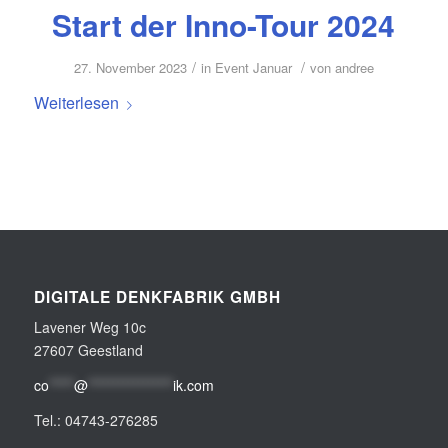
Start der Inno-Tour 2024
/
/
27. November 2023
in
Event Januar
von
andree
Weiterlesen
DIGITALE DENKFABRIK GMBH
Lavener Weg 10c
27607 Geestland
co
*****
@
*****************
ik.com
Tel.: 04743-276285